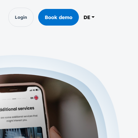
Book demo
DE
Login