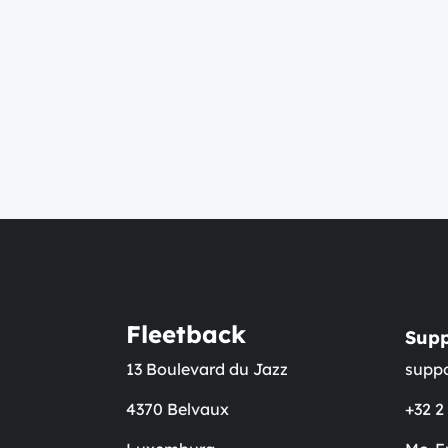
Fleetback
Supp
13 Boulevard du Jazz
supp
4370 Belvaux
+32 2