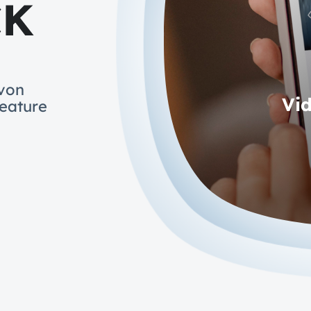
CK
 von
Vi
eature