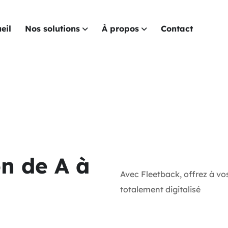
eil
Nos solutions
À propos
Contact
on de A à
Avec Fleetback, offrez à vo
totalement digitalisé